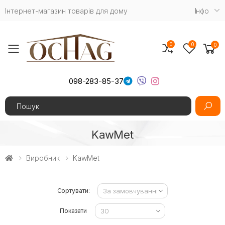
Інтернет-магазин товарів для дому
Iнфо
0
0
0
Toggle mobile menu
098-283-85-37
Search
KawMet
Виробник
KawMet
Сортувати:
Показати