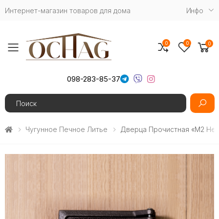
Интернет-магазин товаров для дома
Инфо
0
0
0
Toggle mobile menu
098-283-85-37
Search
Чугунное Печное Литье
Дверца Прочистная «М2 Непт