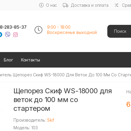
О нас
Доставка и оплата
Срав
Search
8-283-85-37
9:00 - 18:00
Воскресенье выходной
Блог
Контакты
итель Щепорез Скиф WS-18000 Для Веток До 100 Мм Со Стар
Щепорез Скиф WS-18000 для
Н
веток до 100 мм со
6
стартером
Производитель:
Skif
Модель: 103