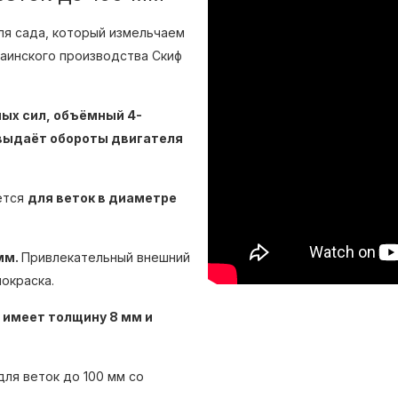
ля сада, который измельчаем
раинского производства Скиф
ных сил, объёмный 4-
 выдаёт обороты двигателя
ется
для веток в диаметре
мм.
Привлекательный внешний
покраска.
 имеет толщину 8 мм и
ля веток до 100 мм со