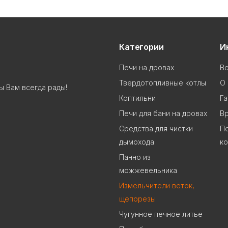
Категории
И
Печи на дровах
В
Твердотопливные котлы
О 
ы Вам всегда рады!
Коптильни
Га
Печи для бани на дровах
В
Cредства для чистки
П
дымохода
к
Панно из
можжевельника
Измельчители веток,
щепорезы
Чугунное печное литье