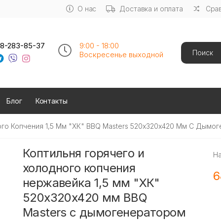
О нас
Доставка и оплата
Срав
Search
8-283-85-37
9:00 - 18:00
Воскресенье выходной
Блог
Контакты
ого Копчения 1,5 Мм "ХК" BBQ Masters 520х320х420 Мм С Дымо
Коптильня горячего и
Н
холодного копчения
6
нержавейка 1,5 мм "ХК"
520х320х420 мм BBQ
Masters с дымогенератором