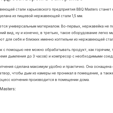
авеющей стали харьковского предприятия BBQ Masters станет
делана из пищевой нержавеющей стали 1,5 мм.
яется универсальным материалом. Во-первых, нержавейка не п
й вид, ну и конечно, в третьих, такое оборудование легко м
т для себя и близких именно коптильни из нержавеющей стал
ак с помощью нее можно обрабатывать продукт, как горячим,
ремя дымления до 3 часов) и компресор с необходимыми сое
копчения сделана максимум удобно и практично. Она оснащена
твор, чтобы дым из камеры не проникал в помещение, а так
роцесс копчения производится в помещении дома.
asters: