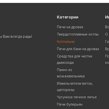
Категории
И
Печи на дровах
В
Твердотопливные котлы
О 
ы Вам всегда рады!
Коптильни
Га
Печи для бани на дровах
В
Cредства для чистки
П
дымохода
к
Панно из
можжевельника
Измельчители веток,
щепорезы
Чугунное печное литье
Печи булерьян