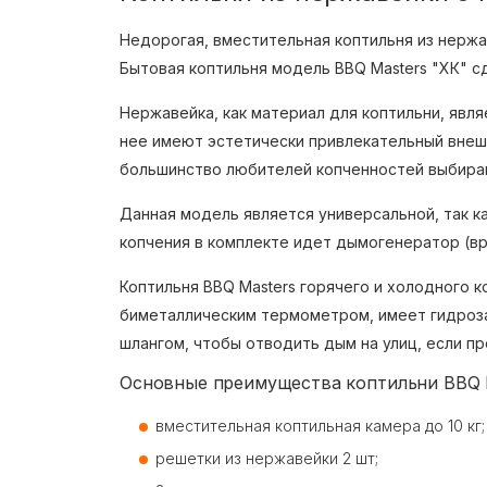
Недорогая, вместительная коптильня из нерж
Бытовая коптильня модель BBQ Masters "ХК" с
Нержавейка, как материал для коптильни, явл
нее имеют эстетически привлекательный внешни
большинство любителей копченностей выбираю
Данная модель является универсальной, так к
копчения в комплекте идет дымогенератор (в
Коптильня BBQ Masters горячего и холодного 
биметаллическим термометром, имеет гидроза
шлангом, чтобы отводить дым на улиц, если п
Основные преимущества коптильни BBQ M
вместительная коптильная камера до 10 кг;
решетки из нержавейки 2 шт;