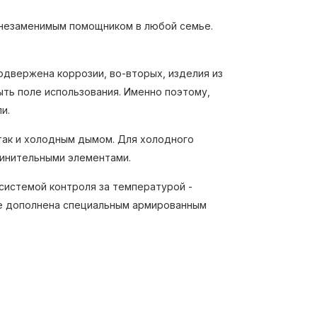
 незаменимым помощником в любой семье.
одвержена коррозии, во-вторых, изделия из
ыть поле использования. Именно поэтому,
и.
 так и холодным дымом. Для холодного
динительными элементами.
 системой контроля за температурой -
же дополнена специальным армированным