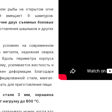
или рыбы на открытом огне
рый вмещает 9 шампуров.
ичие двух съемных боковых
отовления шашлыков и других
х условиях на современном
а металла, надежная сварка
. Вдоль периметра корпуса
ему, усиливается жесткость и
жен деформации. Благодаря
ицированной стали, мангал-
ать для приготовления пищи.
з стали 3 мм, окрашена
 нагрузку до 800
°C.
 складывать ножки, когда это