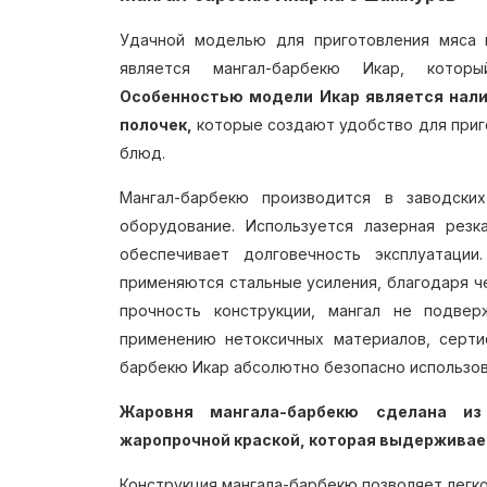
Удачной моделью для приготовления мяса 
является мангал-барбекю Икар, кото
Особенностью модели Икар является нал
полочек,
которые создают удобство для приг
блюд.
Мангал-барбекю производится в заводски
оборудование. Используется лазерная резк
обеспечивает долговечность эксплуатации
применяются стальные усиления, благодаря ч
прочность конструкции, мангал не подвер
применению нетоксичных материалов, сертиф
барбекю Икар абсолютно безопасно использов
Жаровня мангала-барбекю сделана и
жаропрочной краской, которая выдерживает
Конструкция мангала-барбекю позволяет легко