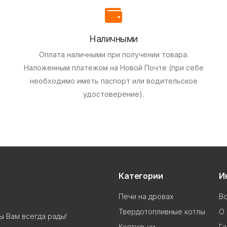
Наличными
Оплата наличными при получении товара.
Наложенным платежом на Новой Почте (при себе
необходимо иметь паспорт или водительское
удостоверение).
Категории
И
Печи на дровах
В
Твердотопливные котлы
О 
ы Вам всегда рады!
Коптильни
Га