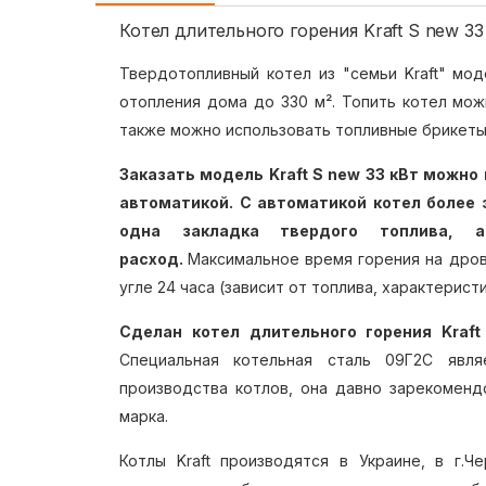
Котел длительного горения Kraft S new 33
Твердотопливный котел из "семьи Kraft" мо
отопления дома до 330 м². Топить котел можн
также можно использовать топливные брикеты
Заказать модель
Kraft S new 33 кВт можно
автоматикой. С автоматикой котел более 
одна закладка твердого топлива, 
расход.
Максимальное время горения на дрова
угле 24 часа (зависит от топлива, характерист
Сделан котел длительного горения Kraf
Специальная котельная сталь 09Г2С явл
производства котлов, она давно зарекоменд
марка.
Котлы Kraft производятся в Украине, в г.Че