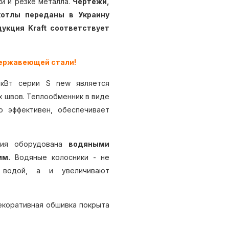
и и резке металла.
Чертежи,
отлы переданы в Украину
укция Kraft соответствует
 нержавеющей стали!
 кВт серии S new является
 швов. Теплообменник в виде
о эффективен, обеспечивает
ения оборудована
водяными
мм.
Водяные колосники - не
 водой, а и увеличивают
екоративная обшивка покрыта