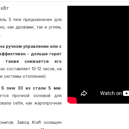
 кВт
дель S new предназначен для
о, как дровами, так и углем,
.
 на ручном управлении или с
эффективен - дольше горит
а также снижается его
х составляет 10-12 часов, на
ик системы отопления).
t S new 33 из стали 5 мм.
яется прочной основой для
овала себя, как жаропрочная
рнигов. Завод Kraft оснащен