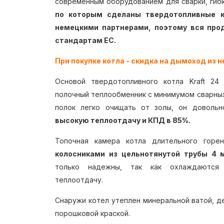
современным оборудованием для сварки, гибк
по которым сделаны твердотопливные к
немецкими партнерами, поэтому вся прод
стандартам ЕС.
При покупке котла - скидка на дымоход из
Основой твердотопливного котла Kraft 24
полочный теплообменник с минимумом сварных
полок легко очищать от золы, он довольн
высокую теплоотдачу и КПД в 85%.
Топочная камера котла длительного гор
колосниками из цельнотянутой трубы 4 
только надежны, так как охлаждаются
теплоотдачу.
Снаружи котел утеплен минеральной ватой, д
порошковой краской.