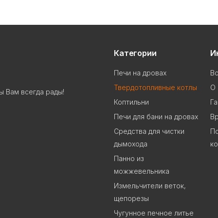
Категории
И
Печи на дровах
В
Твердотопливные котлы
О 
ы Вам всегда рады!
Коптильни
Га
Печи для бани на дровах
В
Cредства для чистки
П
дымохода
к
Панно из
можжевельника
Измельчители веток,
щепорезы
Чугунное печное литье