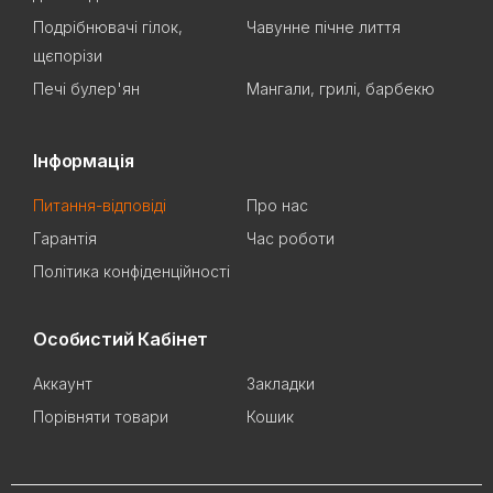
Подрібнювачі гілок,
Чавунне пічне лиття
щєпорізи
Печі булер'ян
Мангали, грилі, барбекю
Інформація
Питання-відповіді
Про нас
Гарантія
Час роботи
Політика конфіденційності
Особистий Кабінет
Аккаунт
Закладки
Порівняти товари
Кошик