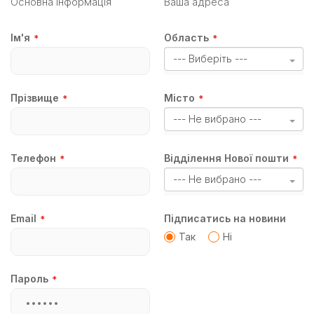
Основна інформація
Ваша адреса
Iм'я
Область
--- Виберіть ---
Прізвище
Місто
--- Не вибрано ---
Телефон
Відділення Нової пошти
--- Не вибрано ---
Email
Підписатись на новини
Так
Ні
Пароль