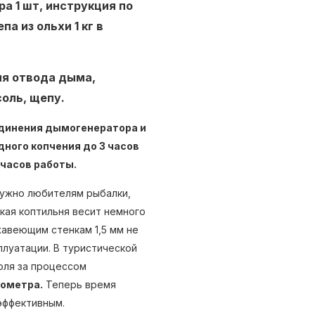
ра 1 шт, инструкция по
а из ольхи 1 кг в
ля отвода дыма,
оль, щепу.
динения дымогенератора и
ного копчения до 3 часов
часов работы.
нужно любителям рыбалки,
кая коптильня весит немного
жавеющим стенкам 1,5 мм не
луатации. В туристической
оля за процессом
ометра.
Теперь время
эффективным.