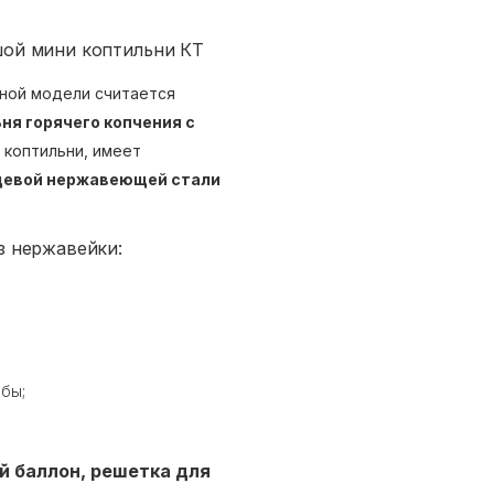
шой мини коптильни КТ
ной модели считается
ня горячего копчения с
 коптильни, имеет
ищевой нержавеющей стали
з нержавейки:
ыбы;
й баллон,
решетка для