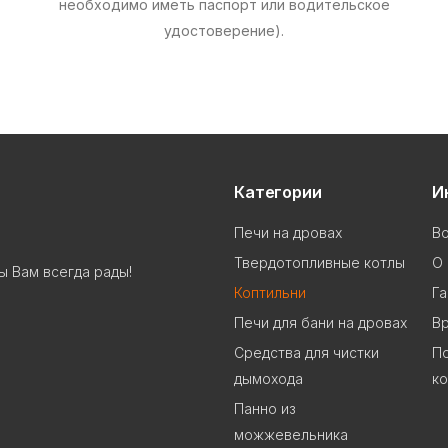
необходимо иметь паспорт или водительское
удостоверение).
Категории
И
Печи на дровах
В
Твердотопливные котлы
О 
ы Вам всегда рады!
Коптильни
Га
Печи для бани на дровах
В
Cредства для чистки
П
дымохода
к
Панно из
можжевельника