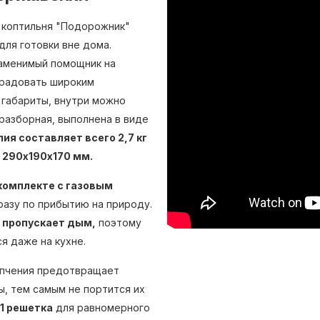
и коптильня "Подорожник"
ля готовки вне дома.
заменимый помощник на
орадовать широким
габариты, внутри можно
 разборная, выполнена в виде
ия составляет всего 2,7 кг
ы 290х190х170 мм.
комплекте с газовым
разу по прибытию на природу.
 пропускает дым,
поэтому
я даже на кухне.
копчения предотвращает
, тем самым не портится их
1 решетка
для равномерного