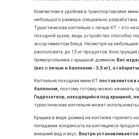
Компактная и удобная в транспортировке мин
небольшого размера специально разработана д
Туристическая коптильня с печью КТ – это не
походной кухне, ведь устройство способно п
ассортиментом блюд. Несмотря на небольшие 
расположить до 1,5 кг продуктов. Конструкция
прямоугольника с крышкой-домиком.
Вес издел
(вес с печью и баллоном - 3,5 кг), а габарит
Коптильня походная мини КТ
поставляется в 
баллоном,
поэтому готовку можно начинать с
Гидрозатвор, находящийся под крышкой, не
туристическая коптильня может использоватьс
Крышка в виде домика на коптилке горячего 
попадание конденсата на коптящиеся продукты
внешний вид и вкус.
Внутри устанавливается 