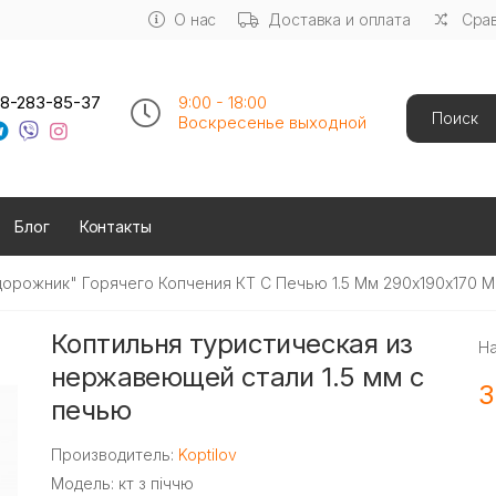
О нас
Доставка и оплата
Срав
Search
8-283-85-37
9:00 - 18:00
Воскресенье выходной
Блог
Контакты
дорожник" Горячего Копчения КТ С Печью 1.5 Мм 290х190х170 
Коптильня туристическая из
Н
нержавеющей стали 1.5 мм с
3
печью
Производитель:
Koptilov
Модель: кт з піччю