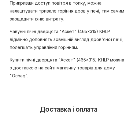
Прикривши доступ повітря в топку, можна
налаштувати тривале горіння дров у печі, тим самим
заощадити їхню витрату.
Чавунні пічні дверцята "Аскет" (465×315) KHLP
відмінно доповнять зовнішній вигляд дров'яної печі,
полегшать управління горінням.
Купити пічні дверцята "Аскет" (465×315) KHLP можна
з доставкою на сайті магазину товарів для дому
"Ochag".
Доставка і оплата