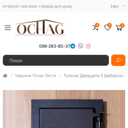
Інтернет-магазин товарів для дому
Iнфо
0
0
0
Toggle mobile menu
098-283-85-37
Search
Чавунне Пічне Лиття
Топочні Дверцята З Шибером Пр