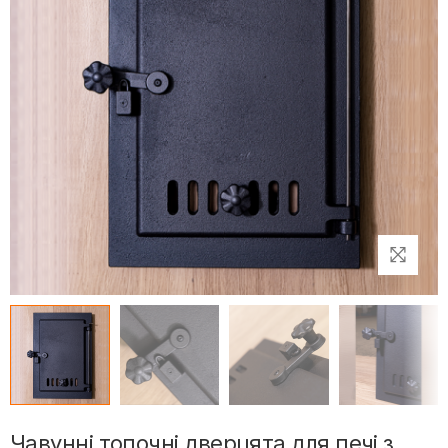
Чавунні топочні дверцята для печі з