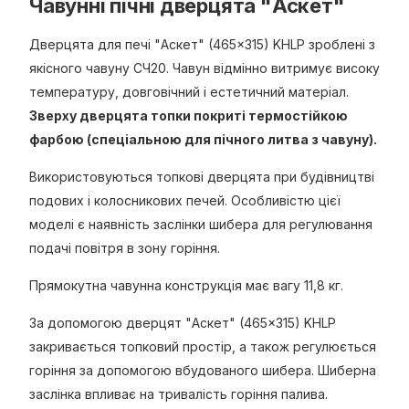
Чавунні пічні дверцята "Аскет"
Дверцята для печі "Аскет" (465×315) KHLP зроблені з
якісного чавуну СЧ20. Чавун відмінно витримує високу
температуру, довговічний і естетичний матеріал.
Зверху дверцята топки покриті термостійкою
фарбою (спеціальною для пічного литва з чавуну).
Використовуються топкові дверцята при будівництві
подових і колосникових печей. Особливістю цієї
моделі є наявність заслінки шибера для регулювання
подачі повітря в зону горіння.
Прямокутна чавунна конструкція має вагу 11,8 кг.
За допомогою дверцят "Аскет" (465×315) KHLP
закривається топковий простір, а також регулюється
горіння за допомогою вбудованого шибера. Шиберна
заслінка впливає на тривалість горіння палива.