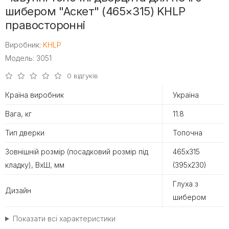
шибером "Аскет" (465×315) KHLP
правосторонні
Виробник:
KHLP
Модель: 3051
0 відгуків
Країна виробник
Україна
Вага, кг
11.8
Тип дверки
Топочна
Зовнішній розмір (посадковий розмір під
465х315
кладку), ВхШ, мм
(395х230)
Глуха з
Дизайн
шибером
Показати всі характеристики