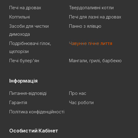
Печі на дровах
Твердопаливні котли
Коптильні
Печі для лазні на дровах
Засоби для чистки
Панно з ялівцю
димохода
Подрібнювачі гілок,
Чавунне пічне лиття
щєпорізи
Печі булер'ян
Мангали, грилі, барбекю
Інформація
Питання-відповіді
Про нас
Гарантія
Час роботи
Політика конфіденційності
Особистий Кабінет