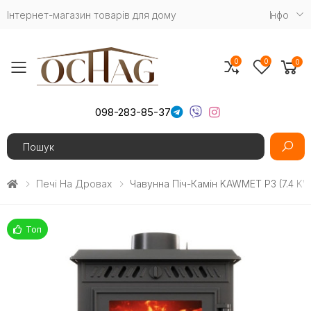
Інтернет-магазин товарів для дому
Iнфо
0
0
0
Toggle mobile menu
098-283-85-37
Search
Печі На Дровах
Чавунна Піч-Камін KAWMET P3 (7.4 K
Топ