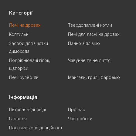
Категорії
Печі на дровах
Твердопаливні котли
Коптильні
Печі для лазні на дровах
Засоби для чистки
Панно з ялівцю
димохода
Подрібнювачі гілок,
Чавунне пічне лиття
щєпорізи
Печі булер'ян
Мангали, грилі, барбекю
Інформація
Питання-відповіді
Про нас
Гарантія
Час роботи
Політика конфіденційності