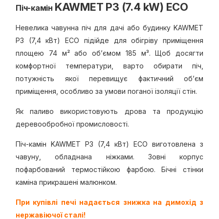
KAWMET P3 (7.4 kW) ECO
Піч-камін
Невелика чавунна піч для дачі або будинку KAWMET
P3 (7,4 кВт) ECO підійде для обігріву приміщення
площею 74 м² або об’ємом 185 м³. Щоб досягти
комфортної температури, варто обирати піч,
потужність якої перевищує фактичний об’єм
приміщення, особливо за умови поганої ізоляції стін.
Як паливо використовують дрова та продукцію
деревообробної промисловості.
Піч-камін KAWMET P3 (7,4 кВт) ECO виготовлена з
чавуну, обладнана ніжками. Зовні корпус
пофарбований термостійкою фарбою. Бічні стінки
каміна прикрашені малюнком.
При купівлі печі надається знижка на димохід з
нержавіючої сталі!