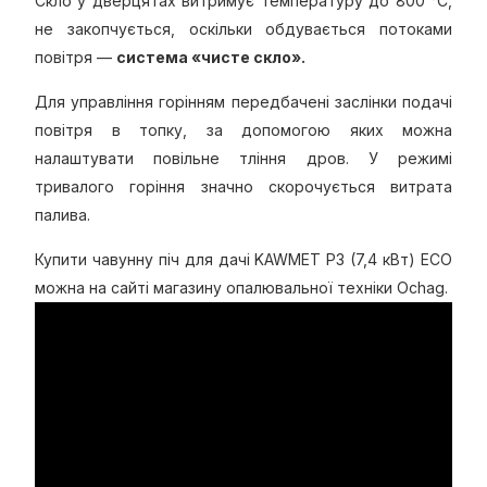
Скло у дверцятах витримує температуру до 800 °С,
не закопчується, оскільки обдувається потоками
повітря —
система «чисте скло».
Для управління горінням передбачені заслінки подачі
повітря в топку, за допомогою яких можна
налаштувати повільне тління дров. У режимі
тривалого горіння значно скорочується витрата
палива.
Купити чавунну піч для дачі KAWMET P3 (7,4 кВт) ECO
можна на сайті магазину опалювальної техніки Ochag.