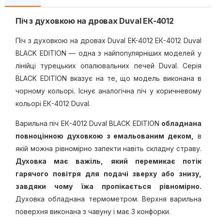
Піч з духовкою на дровах Duval ЕК-4012
Піч з духовкою на дровах Duval EK-4012 EК-4012 Duval
BLACK EDITION — одна з найпопулярніших моделей у
лінійці турецьких опалювальних печей Duval. Серія
BLACK EDITION вказує на те, що модель виконана в
чорному кольорі. Існує аналогічна піч у коричневому
кольорі EК-4012 Duval.
Варильна піч EК-4012 Duval BLACK EDITION
обладнана
повноцінною духовкою з емальованим деком,
в
якій можна рівномірно запекти навіть складну страву.
Духовка має важіль, який перемикає потік
гарячого повітря для подачі зверху або знизу,
завдяки чому їжа пропікається рівномірно.
Духовка обладнана термометром. Верхня варильна
поверхня виконана з чавуну і має 3 конфорки.