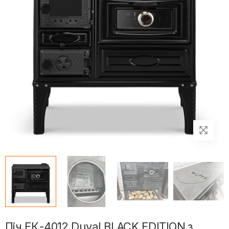
Піч EК-4012 Duval BLACK EDITION з