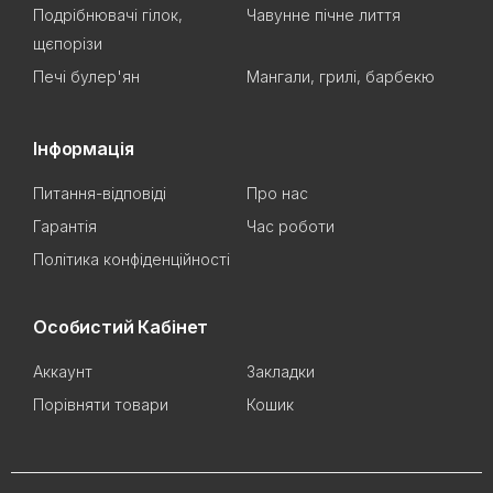
Подрібнювачі гілок,
Чавунне пічне лиття
щєпорізи
Печі булер'ян
Мангали, грилі, барбекю
Інформація
Питання-відповіді
Про нас
Гарантія
Час роботи
Політика конфіденційності
Особистий Кабінет
Аккаунт
Закладки
Порівняти товари
Кошик