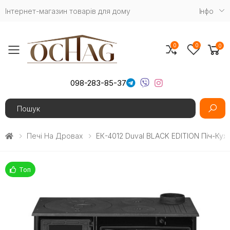
Інтернет-магазин товарів для дому
Iнфо
0
0
0
Toggle mobile menu
098-283-85-37
Search
Печі На Дровах
EК-4012 Duval BLACK EDITION Піч-Ку
Топ