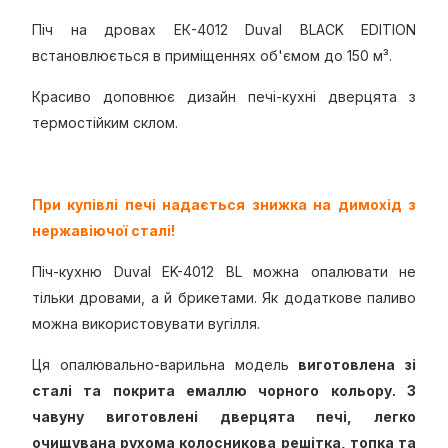
Піч на дровах ЕК-4012 Duval BLACK EDITION
встановлюється в приміщеннях об'ємом до 150 м³.
Красиво доповнює дизайн печі-кухні дверцята з
термостійким склом.
При купівлі печі надається знижка на димохід з
нержавіючої сталі!
Піч-кухню Duval EK-4012 BL можна опалювати не
тільки дровами, а й брикетами. Як додаткове паливо
можна використовувати вугілля.
Ця опалювально-варильна модель
виготовлена зі
сталі та покрита емаллю чорного кольору. З
чавуну виготовлені дверцята печі, легко
очищувана рухома колосникова решітка, топка та