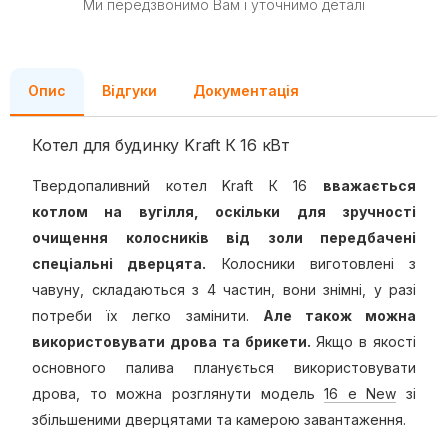
Ми передзвонимо Вам і уточнимо деталі
Опис
Відгуки
Документація
Котел для будинку Kraft К 16 кВт
Твердопаливний котел Kraft К 16
вважається
котлом на вугілля, оскільки для зручності
очищення колосників від золи передбачені
спеціальні дверцята.
Колосники виготовлені з
чавуну, складаються з 4 частин, вони знімні, у разі
потреби їх легко замінити.
Але також можна
використовувати дрова та брикети.
Якщо в якості
основного палива планується використовувати
дрова, то можна розглянути модель
16 e New
зі
збільшеними дверцятами та камерою завантаження.