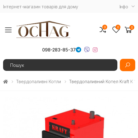
Інтернет-магазин товарів для дому
Iнфо
0
0
0
Toggle mobile menu
098-283-85-37
Search
Твердопаливні Котли
Твердопаливний Котел Kraft К 1