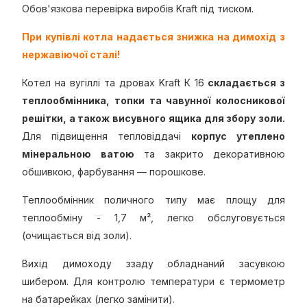
Обов'язкова перевірка виробів Kraft під тиском.
При купівлі котла надається знижка на димохід з
нержавіючої сталі!
Котел на вугіллі та дровах Kraft К 16
складається з
теплообмінника, топки та чавунної колосникової
решітки, а також висувного ящика для збору золи.
Для підвищення тепловіддачі
корпус утеплено
мінеральною ватою
та закрито декоративною
обшивкою, фарбування — порошкове.
Теплообмінник поличного типу має площу для
теплообміну - 1,7 м², легко обслуговується
(очищається від золи).
Вихід димоходу ззаду обладнаний засувкою
шибером. Для контролю температури є термометр
на батарейках (легко замінити).