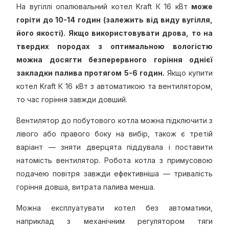
На вугіллі опалювальний котел Kraft К 16 кВт
може
горіти до 10-14 годин (залежить від виду вугілля,
його якості). Якщо використовувати дрова, то на
твердих породах з оптимальною вологістю
можна досягти безперервного горіння однієї
закладки палива протягом 5-6 годин.
Якщо купити
котел Kraft К 16 кВт з автоматикою та вентилятором,
то час горіння завжди довший.
Вентилятор до побутового котла можна підключити з
лівого або правого боку на вибір, також є третій
варіант — зняти дверцята піддувала і поставити
натомість вентилятор. Робота котла з примусовою
подачею повітря завжди ефективніша — тривалість
горіння довша, витрата палива менша.
Можна експлуатувати котел без автоматики,
наприклад з механічним регулятором тяги