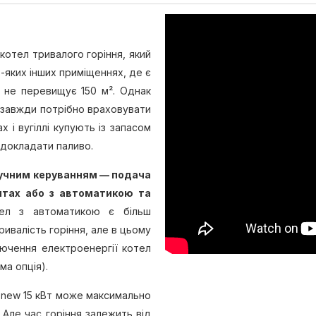
т
котел тривалого горіння, який
яких інших приміщеннях, де є
 не перевищує 150 м². Однак
 завжди потрібно враховувати
х і вугіллі купують із запасом
 докладати паливо.
 ручним керуванням — подача
ятах або з автоматикою та
ел з автоматикою є більш
ивалість горіння, але в цьому
лючення електроенергії котел
ма опція).
 S new 15 кВт може максимально
. Але час горіння залежить від