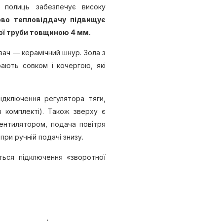
 полиць забезпечує високу
во тепловіддачу підвищує
ої труби товщиною 4 мм.
ач — керамічний шнур. Зола з
рають совком і кочергою, які
ідключення регулятора тяги,
в комплекті). Також зверху є
вентилятором, подача повітря
при ручній подачі знизу.
ться підключення «зворотної