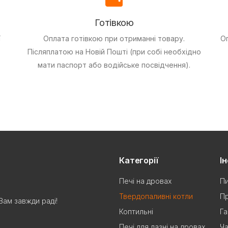
Готівкою
ї
Оплата готівкою при отриманні товару.
О
Післяплатою на Новій Пошті (при собі необхідно
мати паспорт або водійське посвідчення).
Категорії
І
Печі на дровах
Пи
Твердопаливні котли
Пр
Вам завжди раді!
Коптильні
Га
Печі для лазні на дровах
Ча