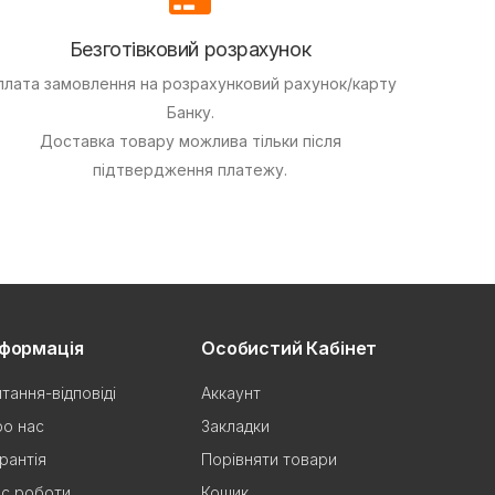
Безготівковий розрахунок
плата замовлення на розрахунковий рахунок/карту
Банку.
Доставка товару можлива тільки після
підтвердження платежу.
нформація
Особистий Кабінет
тання-відповіді
Аккаунт
о нас
Закладки
рантія
Порівняти товари
с роботи
Кошик