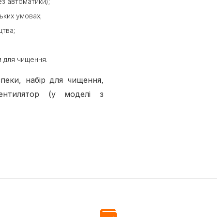
ез автоматики);
ьких умовах;
цтва;
 для чищення.
зпеки, набір для чищення,
ентилятор (у моделі з