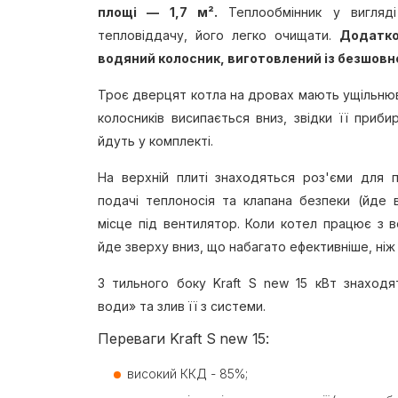
площі — 1,7 м².
Теплообмінник у вигляді
тепловіддачу, його легко очищати.
Додатко
водяний колосник, виготовлений із безшовн
Троє дверцят котла на дровах мають ущільнюв
колосників висипається вниз, звідки її приби
йдуть у комплекті.
На верхній плиті знаходяться роз'єми для п
подачі теплоносія та клапана безпеки (йде 
місце під вентилятор. Коли котел працює з 
йде зверху вниз, що набагато ефективніше, ніж 
З тильного боку Kraft S new 15 кВт знаходя
води» та злив її з системи.
Переваги Kraft S new 15:
високий ККД - 85%;