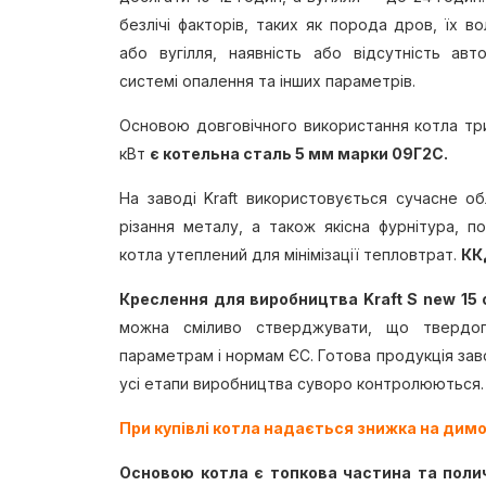
безлічі факторів, таких як порода дров, їх во
або вугілля, наявність або відсутність авт
системі опалення та інших параметрів.
Основою довговічного використання котла трив
кВт
є котельна сталь 5 мм марки 09Г2С.
На заводі Kraft використовується сучасне о
різання металу, а також якісна фурнітура, 
котла утеплений для мінімізації тепловтрат.
КК
Креслення для виробництва Kraft S new 15
можна сміливо стверджувати, що твердопа
параметрам і нормам ЄС. Готова продукція зав
усі етапи виробництва суворо контролюються.
При купівлі котла надається знижка на димо
Основою котла є топкова частина та поли