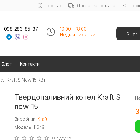
Про нас
Доставка і оплата
Порі
Search
098-283-85-37
10:00 - 18:00
Неділя вихідний
Блог
Контакти
л Kraft S New 15 КВт
Твердопаливний котел Kraft S
На
new 15
3
Виробник:
Kraft
Модель: 11649
0 відгуків