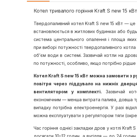
Котел тривалого горіння Kraft S new 15 кВ
Твердопаливний котел Kraft S new 15 кВт — це 
встановлюється в житлових будинках або будь-
система центрального опалення і площа яких
при виборі потужності твердопаливного котла
об’єм води в системі. Зазвичай котли на дрова
по потужності, особливо, якщо потрібно рідше
Котел Kraft S new 15 кВт можна замовити з
повітря через піддувало на нижніх дверц
вентилятором у комплекті.
Зазвичай кот
економічним — менша витрата палива, довша тр
випадку потрібна електроенергія. У разі відк
можна експлуатувати з регулятором тяги (окре
Час горіння однієї закладки дров у котлі Kraft
досягати 10–12 годин, а вугілля — до 24 годин