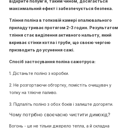
відкрите полум'я, таким чином, досягається
максимальний ефект і забезпечується безпека.
Тління поліна в топковій камері опалювального
приладу триває протягом 2-3 годин.
Результатом
тління стає виділення активного нальоту, який
вкриває стінки котла і труби, що своєю чергою
призводить до усунення сажі.
Спосіб застосування поліна сажотруса:
1. Дістаньте поліно з коробки.
2. Не розгортаючи обгортку, помістіть очищувач у
топку на тліюче паливо.
3. Підпаліть поліно з обох боків і залиште догоряти.
Чому потрібно своєчасно чистити димохід?
Вогонь - це не тільки джерело тепла, а й складна