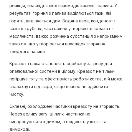
реакція, внаслідок якої взаємодіє кисень і паливо. У
результаті горіння з палива виділяються гази, які
горять, виділяється дим. Водяна пара, конденсат і
сажа в трубі під час горіння утворюють креазот -
масляниста, важко розчинна субстанція з неприємним
запахом, що утворюється внаслідок згоряння
твердого палива.
Креазот і сажа становлять серйозну загрозу для
опалювальної системи в цілому. Креазот не тільки
погіршує тягу та ефективність роботи котла, а й може
спалахнути від іскри, якщо вчасно не здійснити
чистку.
Склеєні, охолоджені частинки креазоту не згорають.
Через велику вагу, ці липкі частинки не
випаровуються з димом, а осідають у котлі та
димоході.