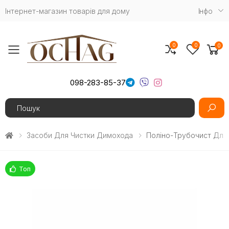
Інтернет-магазин товарів для дому
Iнфо
0
0
0
Toggle mobile menu
098-283-85-37
Search
Засоби Для Чистки Димохода
Поліно-Трубочист Для 
Топ