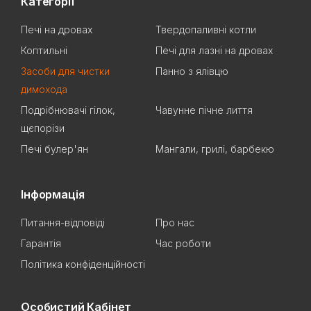
Категорії
Печі на дровах
Твердопаливні котли
Коптильні
Печі для лазні на дровах
Засоби для чистки
Панно з ялівцю
димохода
Подрібнювачі гілок,
Чавунне пічне лиття
щєпорізи
Печі булер'ян
Мангали, грилі, барбекю
Інформація
Питання-відповіді
Про нас
Гарантія
Час роботи
Політика конфіденційності
Особистий Кабінет