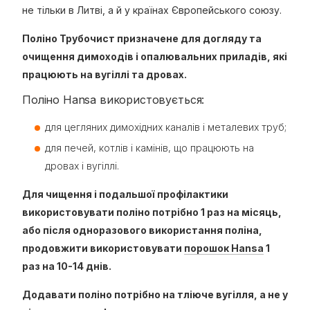
не тільки в Литві, а й у країнах Європейського союзу.
Поліно Трубочист призначене для догляду та
очищення димоходів і опалювальних приладів, які
працюють на вугіллі та дровах.
Поліно Hansa використовується:
для цегляних димохідних каналів і металевих труб;
для печей, котлів і камінів, що працюють на
дровах і вугіллі.
Для чищення і подальшої профілактики
використовувати поліно потрібно 1 раз на місяць,
або після одноразового використання поліна,
продовжити використовувати
порошок Hansa
1
раз на 10-14 днів.
Додавати поліно потрібно на тліюче вугілля, а не у