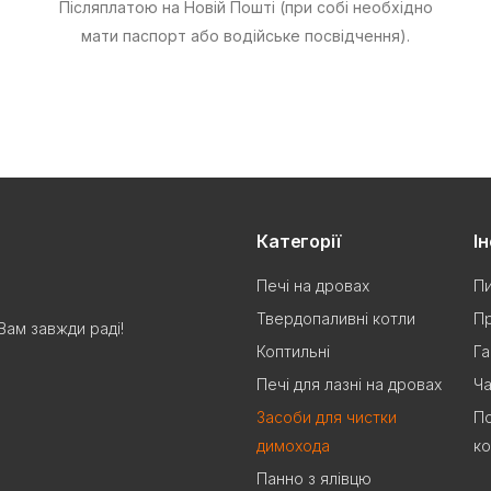
Післяплатою на Новій Пошті (при собі необхідно
мати паспорт або водійське посвідчення).
Категорії
І
Печі на дровах
Пи
Твердопаливні котли
Пр
Вам завжди раді!
Коптильні
Га
Печі для лазні на дровах
Ча
Засоби для чистки
По
димохода
ко
Панно з ялівцю