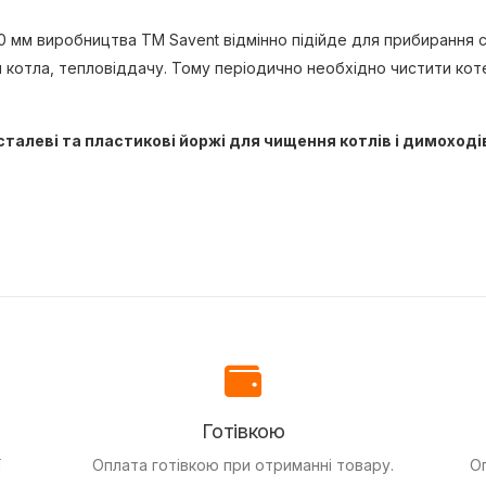
мм виробництва ТМ Savent відмінно підійде для прибирання с
 котла, тепловіддачу. Тому періодично необхідно чистити коте
талеві та пластикові йоржі для чищення котлів і димоходів
Готівкою
ї
Оплата готівкою при отриманні товару.
О