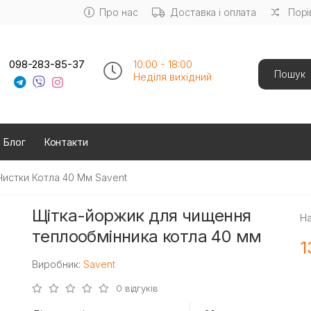
Про нас
Доставка і оплата
Порі
Search
098-283-85-37
10:00 - 18:00
Неділя вихідний
Блог
Контакти
Чистки Котла 40 Мм Savent
Щітка-йоржик для чищення
На
теплообмінника котла 40 мм
1
Виробник:
Savent
0 відгуків