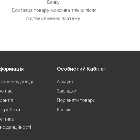
Банку.
Доставка товару можлива тільки після
підтвердження платежу.
нформація
Особистий Кабінет
тання-відповіді
Аккаунт
о нас
Закладки
рантія
Порівняти товари
с роботи
Кошик
літика
нфіденційності