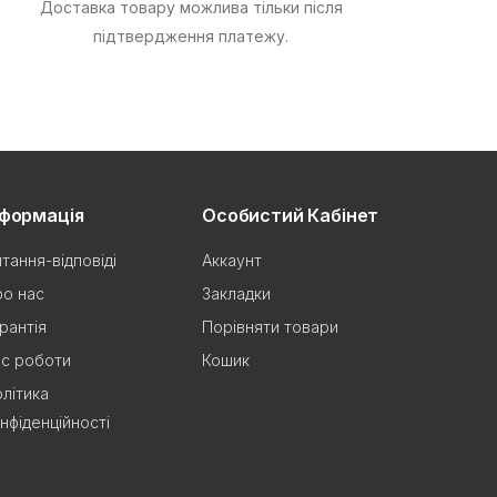
Доставка товару можлива тільки після
підтвердження платежу.
нформація
Особистий Кабінет
тання-відповіді
Аккаунт
о нас
Закладки
рантія
Порівняти товари
с роботи
Кошик
літика
нфіденційності