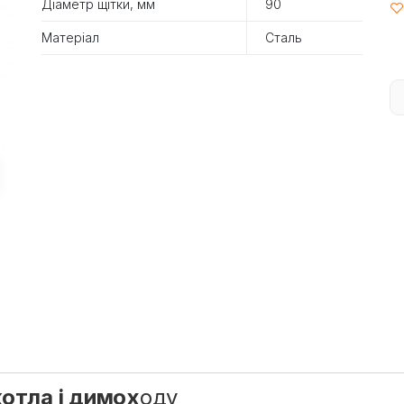
Діаметр щітки, мм
90
Матеріал
Сталь
отла і димох
оду