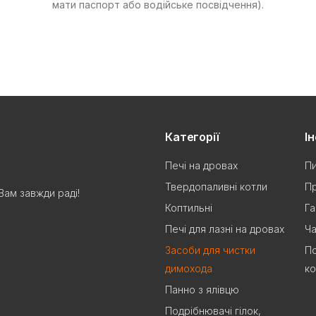
мати паспорт або водійське посвідчення).
Категорії
І
Печі на дровах
Пи
Твердопаливні котли
Пр
Вам завжди раді!
Коптильні
Га
Печі для лазні на дровах
Ча
Засоби для чистки
По
димохода
ко
Панно з ялівцю
Подрібнювачі гілок,