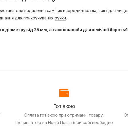
стана для видалення сажі, як всередині котла, так і для чищ
'єднання для прикручування
ручки
.
го діаметру від 25 мм, а також засоби для хімічної бороть
Готівкою
ї
Оплата готівкою при отриманні товару.
О
Післяплатою на Новій Пошті (при собі необхідно