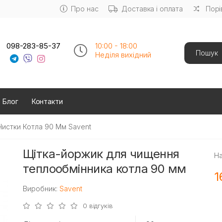
Про нас
Доставка і оплата
Порі
Search
098-283-85-37
10:00 - 18:00
Неділя вихідний
Блог
Контакти
Чистки Котла 90 Мм Savent
Щітка-йоржик для чищення
На
теплообмінника котла 90 мм
1
Виробник:
Savent
0 відгуків