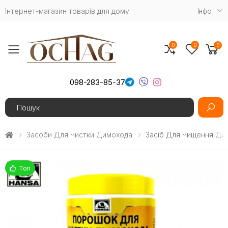
Інтернет-магазин товарів для дому
Iнфо
0
0
0
Toggle mobile menu
098-283-85-37
Search
Засоби Для Чистки Димохода
Засіб Для Чищення Дим
Топ