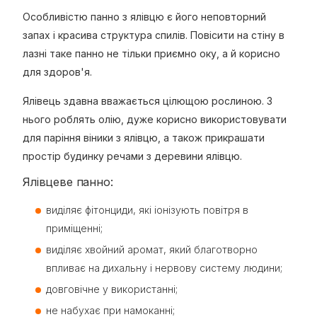
Особливістю панно з ялівцю є його неповторний
запах і красива структура спилів. Повісити на стіну в
лазні таке панно не тільки приємно оку, а й корисно
для здоров'я.
Ялівець здавна вважається цілющою рослиною. З
нього роблять олію, дуже корисно використовувати
для паріння віники з ялівцю, а також прикрашати
простір будинку речами з деревини ялівцю.
Ялівцеве панно:
виділяє фітонциди, які іонізують повітря в
приміщенні;
виділяє хвойний аромат, який благотворно
впливає на дихальну і нервову систему людини;
довговічне у використанні;
не набухає при намоканні;