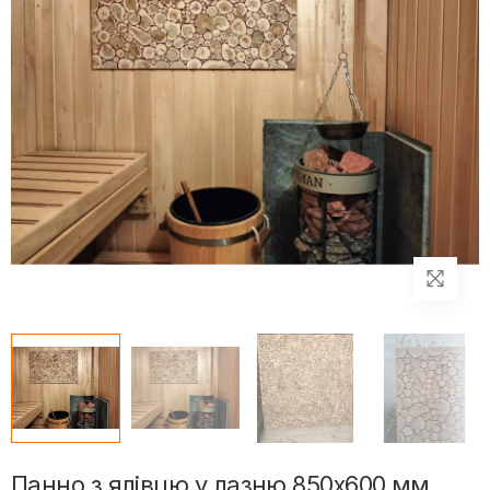
Панно з ялівцю у лазню 850х600 мм