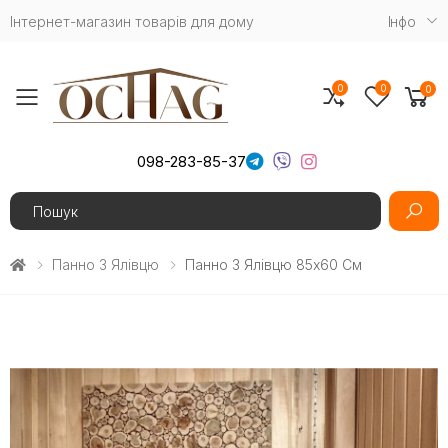
Інтернет-магазин товарів для дому
Iнфо
0
0
0
Toggle mobile menu
098-283-85-37
Search
Панно З Ялівцю
Панно З Ялівцю 85х60 См