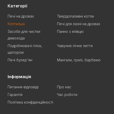
Категорії
Печі на дровах
Твердопаливні котли
Коптильні
Печі для лазні на дровах
Засоби для чистки
Панно з ялівцю
димохода
Подрібнювачі гілок,
Чавунне пічне лиття
щєпорізи
Печі булер'ян
Мангали, грилі, барбекю
Інформація
Питання-відповіді
Про нас
Гарантія
Час роботи
Політика конфіденційності