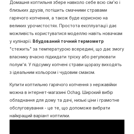
Домашня коптильня збере навколо себе всю сім'ю і
близьких друзів, потішить смачними стравами
гарячого копчення, а також буде корисною на
великих урочистостях. Простота експлуатації дає
можливість користуватися моделлю навіть новачкам
у кулінарії.
Вбудований точний термометр
"стежить" за температурою всередині, що дає змогу
власнику вчасно підкидати тріску або регулювати
полум'я. У підсумку копчені страви щоразу виходять
з ідеальним кольором і чудовим смаком.
Купити коптильню гарячого копчення з нержавійки
можна в інтернет-магазині Ochag. Широкий вибір
обладнання для дому та дачі, низькі ціни і грамотне
обслуговування - це те, що допоможе вибрати
найкращий варіант коптилки.