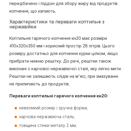
передбачено і піддон для збору жиру від продуктів
копчення, що капають.
Характеристики та переваги коптильні з
нержавійки
Коптильня гарячого копчення кн20 має розміри
410х320х350 мм і корисний простір 28 літрів. Цього
розміру достатньо для копчення курки цілком, якщо
прибрати нижню решітку. До речі, решітки також
виконані з харчової нержавіючої сталі, яку легко мити.
Решітки не залишають слідів на м'ясі, при змазуванні
не прилипають до продуктів.
Переваги коптильні гарячого копчення кн20:
невеликий розмір і зручна форма;
харчова нержавіюча сталь;
товщина стінки металу 2 мм;