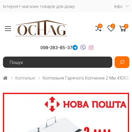
Інтернет-магазин товарів для дому
Iнфо
0
0
0
Toggle mobile menu
098-283-85-37
Search
Коптильні
Коптильня Гарячого Копчення 2 Мм 410Х3