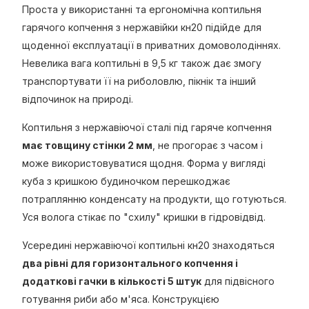
Проста у використанні та ергономічна коптильня
гарячого копчення з нержавійки кн20 підійде для
щоденної експлуатації в приватних домоволодіннях.
Невелика вага коптильні в 9,5 кг також дає змогу
транспортувати її на риболовлю, пікнік та інший
відпочинок на природі.
Коптильня з нержавіючої сталі під гаряче копчення
має товщину стінки 2 мм
, не прогорає з часом і
може використовуватися щодня. Форма у вигляді
куба з кришкою будиночком перешкоджає
потраплянню конденсату на продукти, що готуються.
Уся волога стікає по "схилу" кришки в гідровідвід.
Усередині нержавіючої коптильні кн20 знаходяться
два рівні для горизонтального копчення і
додаткові гачки в кількості 5 штук
для підвісного
готування риби або м'яса. Конструкцією