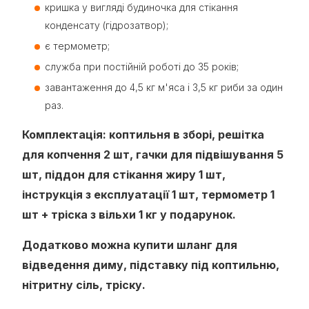
кришка у вигляді будиночка для стікання
конденсату (гідрозатвор);
є термометр;
служба при постійній роботі до 35 років;
завантаження до 4,5 кг м'яса і 3,5 кг риби за один
раз.
Комплектація: коптильня в зборі, решітка
для копчення 2 шт, гачки для підвішування 5
шт, піддон для стікання жиру 1 шт,
інструкція з експлуатації 1 шт, термометр 1
шт + тріска з вільхи 1 кг у подарунок.
Додатково можна купити шланг для
відведення диму, підставку під коптильню,
нітритну сіль, тріску.